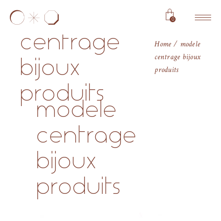
modele
0
centrage
Home
modele
centrage bijoux
bijoux
produits
produits
modele
centrage
bijoux
produits