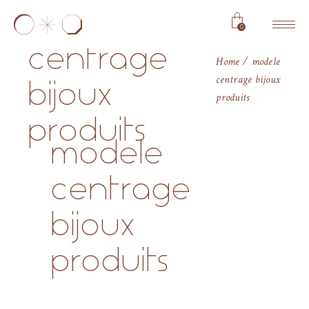
modele
0
centrage
Home
modele
centrage bijoux
bijoux
produits
produits
modele
centrage
bijoux
produits