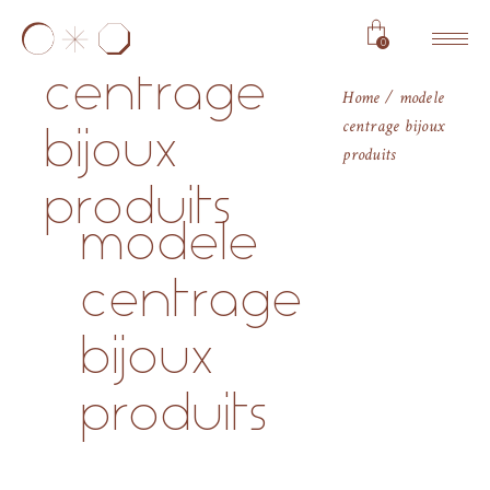
modele
0
centrage
Home
modele
centrage bijoux
bijoux
produits
produits
modele
centrage
bijoux
produits