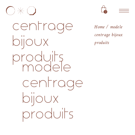
modele
0
centrage
Home
modele
centrage bijoux
bijoux
produits
produits
modele
centrage
bijoux
produits