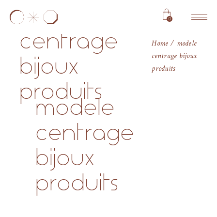
modele
0
centrage
Home
modele
centrage bijoux
bijoux
produits
produits
modele
centrage
bijoux
produits