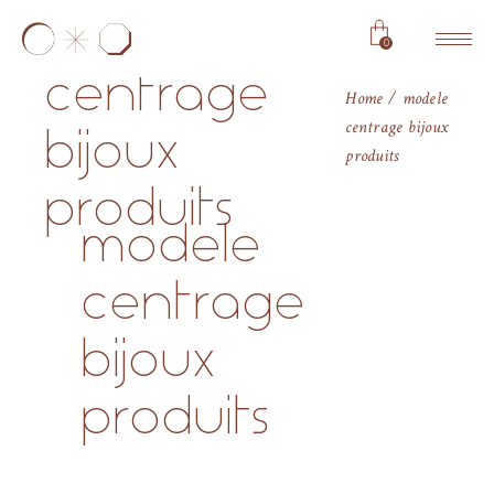
modele
0
centrage
Home
modele
centrage bijoux
bijoux
produits
produits
modele
centrage
bijoux
produits