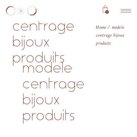
modele
0
centrage
Home
modele
centrage bijoux
bijoux
produits
produits
modele
centrage
bijoux
produits