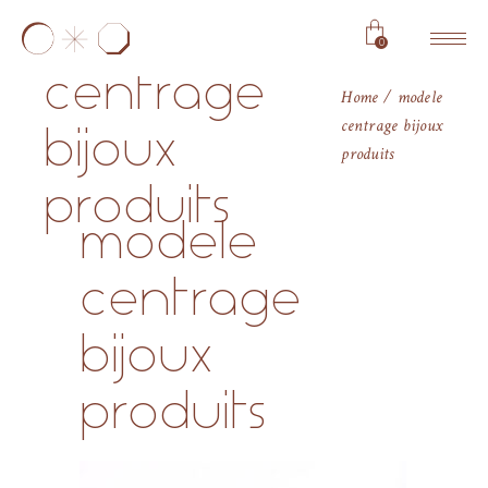
modele
0
centrage
Home
modele
centrage bijoux
bijoux
produits
produits
modele
centrage
bijoux
produits