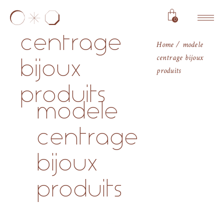
modele
0
centrage
Home
modele
centrage bijoux
bijoux
produits
produits
modele
centrage
bijoux
produits