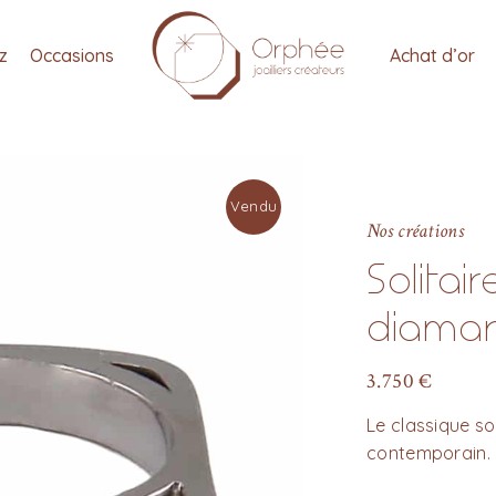
tz
Occasions
Achat d’or
Vendu
Nos créations
Solitai
diama
3.750
€
Le classique sol
contemporain.