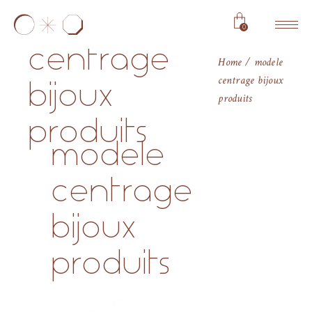
modele
0
centrage
Home
modele
centrage bijoux
bijoux
produits
produits
modele
centrage
bijoux
produits