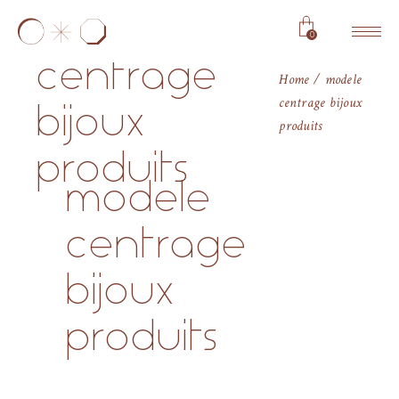
modele
0
centrage
Home
modele
centrage bijoux
bijoux
produits
produits
modele
centrage
bijoux
produits