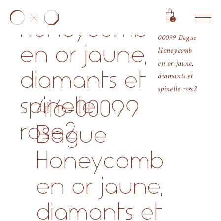
Bague
0
Honeycomb
Home
416-
00099 Bague
en or jaune,
Honeycomb
en or jaune,
diamants et
diamants et
spinelle rose2
spinelle
416-00099
rose2
Bague
Honeycomb
en or jaune,
diamants et