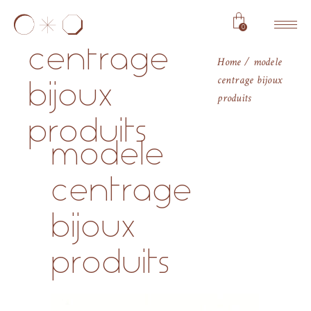
modele
0
centrage
Home
modele
centrage bijoux
bijoux
produits
produits
modele
centrage
bijoux
produits