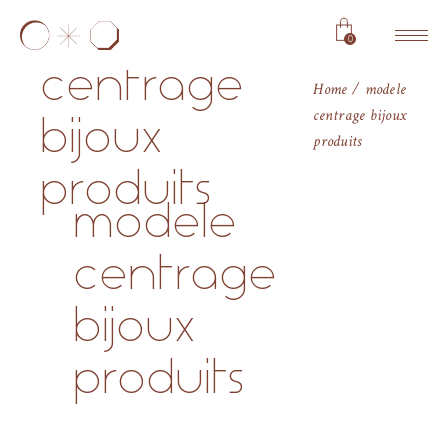
modele
0
centrage
Home
modele
centrage bijoux
bijoux
produits
produits
modele
centrage
bijoux
produits