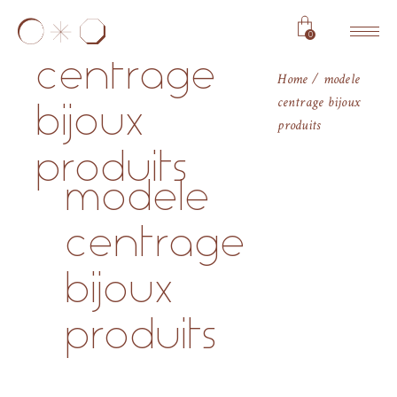
modele
0
centrage
Home
modele
centrage bijoux
bijoux
produits
produits
modele
centrage
bijoux
produits