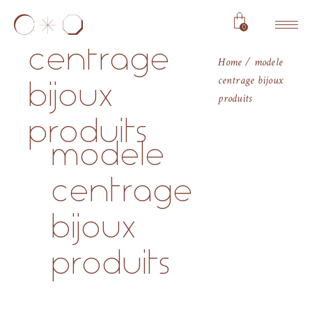
modele
0
centrage
Home
modele
centrage bijoux
bijoux
produits
produits
modele
centrage
bijoux
produits