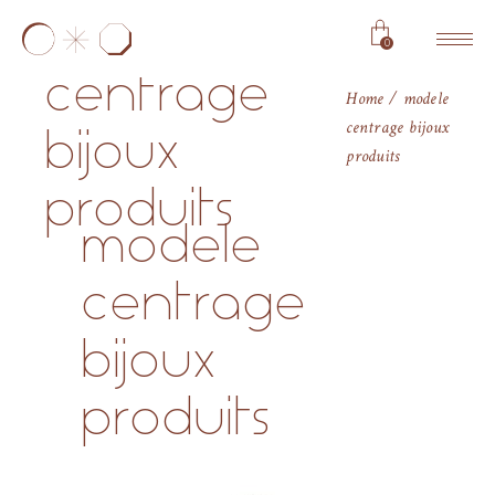
modele
0
centrage
Home
modele
centrage bijoux
bijoux
produits
produits
modele
centrage
bijoux
produits