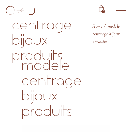
modele
0
centrage
Home
modele
centrage bijoux
bijoux
produits
produits
modele
centrage
bijoux
produits