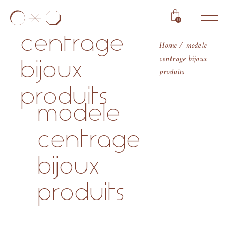
modele
0
centrage
Home
modele
centrage bijoux
bijoux
produits
produits
modele
centrage
bijoux
produits