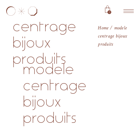
modele
0
centrage
Home
modele
centrage bijoux
bijoux
produits
produits
modele
centrage
bijoux
produits