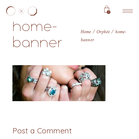
0
home-
Home
Orphée
home-
banner
banner
Post a Comment