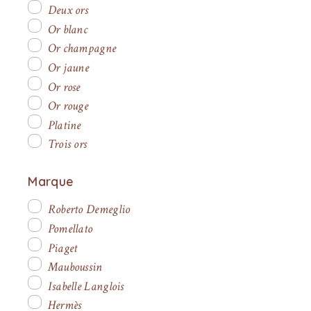
Deux ors
Or blanc
Or champagne
Or jaune
Or rose
Or rouge
Platine
Trois ors
Marque
Roberto Demeglio
Pomellato
Piaget
Mauboussin
Isabelle Langlois
Hermès