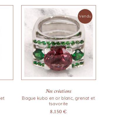
Vendu
Nos créations
et
Bague kubo en or blanc, grenat et
tsavorite
8.150
€