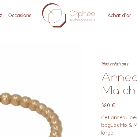
tz
Occasions
Achat d’or
Nos créations
Anneau
Match 
580
€
Cet anneau peu
bagues Mix & 
large.