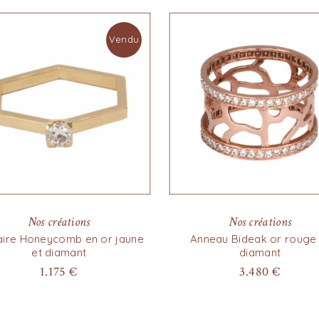
Vendu
Nos créations
Nos créations
taire Honeycomb en or jaune
Anneau Bideak or rouge 
et diamant
diamant
1.175
€
3.480
€