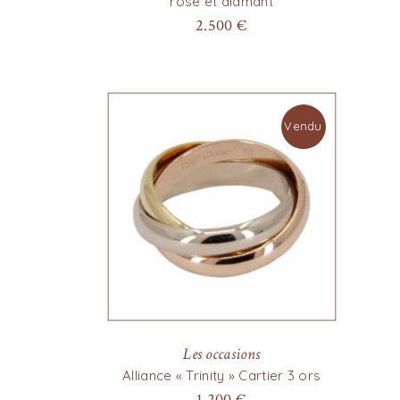
rose et diamant
2.500
€
Vendu
Les occasions
Alliance « Trinity » Cartier 3 ors
1.200
€