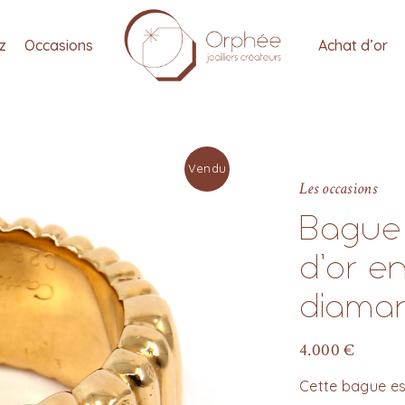
tz
Occasions
Achat d’or
Vendu
Les occasions
Bague 
d’or e
diama
4.000
€
Cette bague es