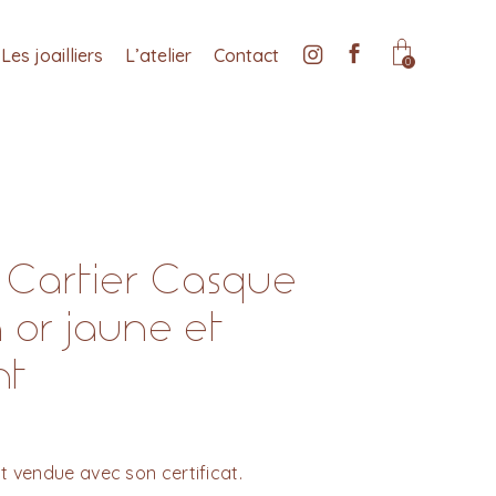
Les joailliers
L’atelier
Contact
0
Cartier Casque
n or jaune et
nt
t vendue avec son certificat.