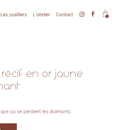
Les joailliers
L’atelier
Contact
0
récif en or jaune
mant
ique où se perdent les diamants.