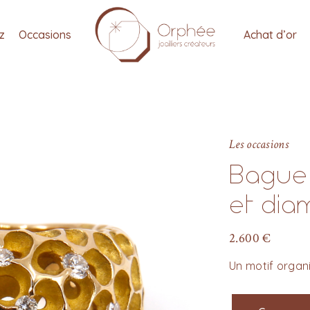
tz
Occasions
Achat d’or
Les occasions
Bague 
et dia
2.600
€
Un motif organ