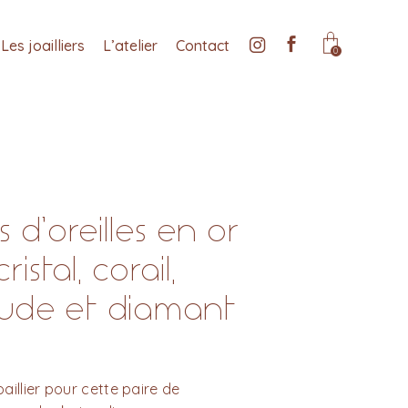
Les joailliers
L’atelier
Contact
0
 d’oreilles en or
ristal, corail,
ude et diamant
joaillier pour cette paire de