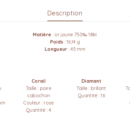
Description
Matière
: or jaune 750‰ 18kt
Poids
: 16,14 g
Longueur
: 45 mm
Corail
Diamant
u
Taille : poire
Taille : brillant
T
cabochon
Quantité : 16
 mm
Couleur : rose
Quantité : 4