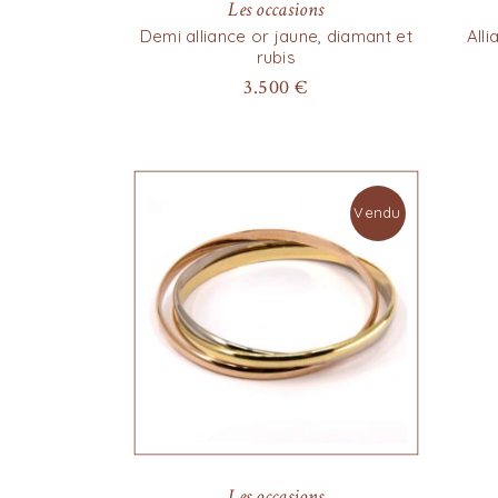
Les occasions
Demi alliance or jaune, diamant et
Alli
rubis
3.500
€
Vendu
Les occasions