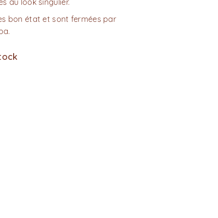
es au look singulier.
rès bon état et sont fermées par
pa.
tock