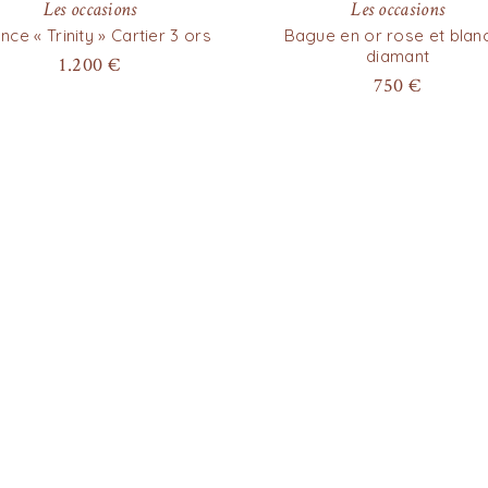
Les occasions
Les occasions
ance « Trinity » Cartier 3 ors
Bague en or rose et blanc
diamant
1.200
€
750
€