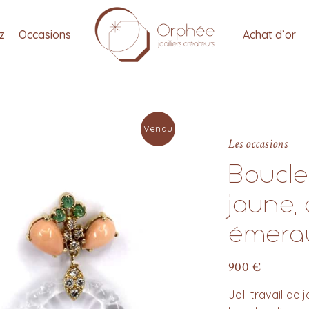
tz
Occasions
Achat d’or
Vendu
Les occasions
Boucles
jaune, c
émera
900
€
Joli travail de 