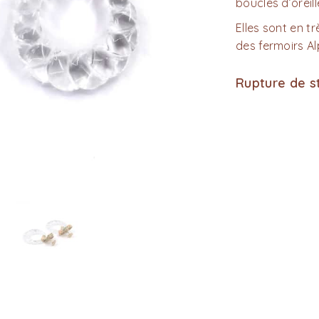
boucles d’oreill
Elles sont en t
des fermoirs Al
Rupture de s