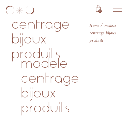
modele
0
centrage
Home
modele
centrage bijoux
bijoux
produits
produits
modele
centrage
bijoux
produits