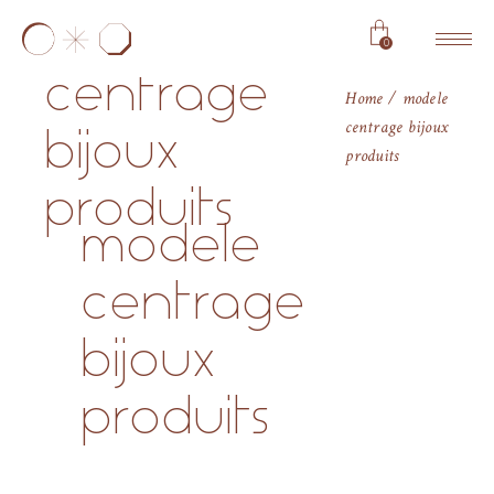
modele
0
centrage
Home
modele
centrage bijoux
bijoux
produits
produits
modele
centrage
bijoux
produits