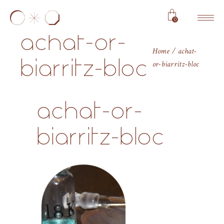
0
achat-or-
Home
achat-
biarritz-bloc
or-biarritz-bloc
achat-or-
biarritz-bloc