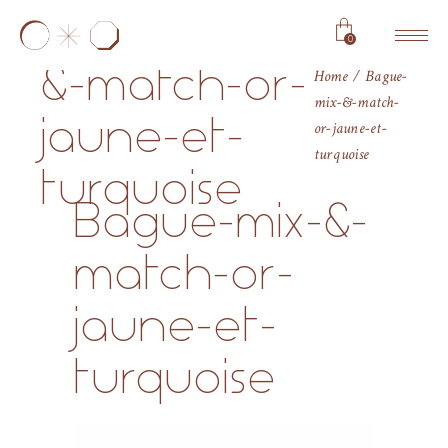
Bague-mix-
0
&-match-or-
Home
Bague-
mix-&-match-
jaune-et-
or-jaune-et-
turquoise
turquoise
Bague-mix-&-
match-or-
jaune-et-
turquoise