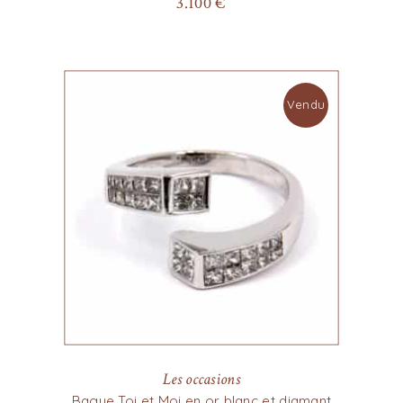
3.100
€
Vendu
Les occasions
Bague Toi et Moi en or blanc et diamant