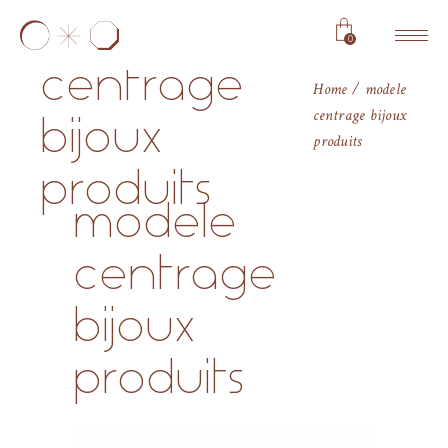
modele
0
centrage
Home
modele
centrage bijoux
bijoux
produits
produits
modele
centrage
bijoux
produits