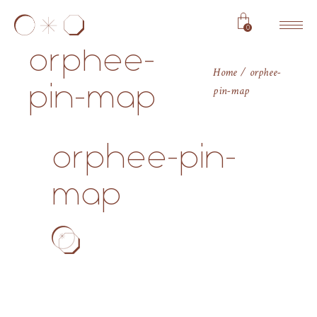
0
orphee-
Home
orphee-
pin-map
pin-map
orphee-pin-
map