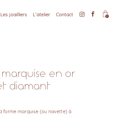
Les joailliers
L’atelier
Contact
0
marquise en or
et diamant
la forme marquise (ou navette) à