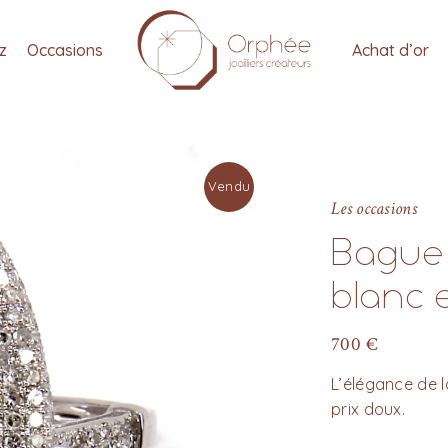
tz
Occasions
Achat d’or
Vendu
Les occasions
Bague 
blanc 
700
€
L’élégance de 
prix doux.